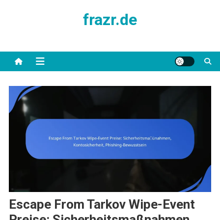
Skip
frazr.de
to
content
Escape From Tarkov Wipe-Event
Preise: Sicherheitsmaßnahmen,