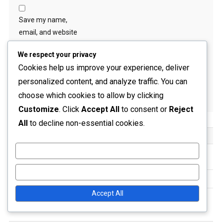
Save my name,
email, and website
in this browser for
We respect your privacy
the next time I
Cookies help us improve your experience, deliver
comment.
personalized content, and analyze traffic. You can
choose which cookies to allow by clicking
Customize
. Click
Accept All
to consent or
Reject
All
to decline non-essential cookies.
LINKS
Customize
Alle Inhalte
Reject All
Kontaktieren Sie uns
Accept All
Wer wir sind