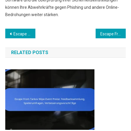
können Ihre Abwehrkräfte gegen Phishing und andere Online-
Bedrohungen weiter stärken.
Post
Escape From Tarkov Geschenkanforderungen: Häufige Fallstricke, Tipps zur Fehlersuche, Unterstützungsressourcen
Escape From Tarkov Geschenkansprüche: Historische Daten, Vergangene Belohnungen, Nutzerengagement
navigation
RELATED POSTS