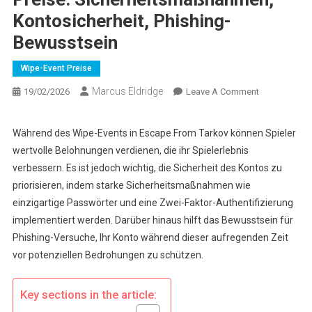
Kontosicherheit, Phishing-
Bewusstsein
Wipe-Event Preise
Marcus Eldridge
On
19/02/2026
Leave A Comment
Escape
From
Während des Wipe-Events in Escape From Tarkov können Spieler
Tarkov
wertvolle Belohnungen verdienen, die ihr Spielerlebnis
Wipe-
verbessern. Es ist jedoch wichtig, die Sicherheit des Kontos zu
Event
priorisieren, indem starke Sicherheitsmaßnahmen wie
Preise:
einzigartige Passwörter und eine Zwei-Faktor-Authentifizierung
Sicherheits
Kontosicherhe
implementiert werden. Darüber hinaus hilft das Bewusstsein für
Phishing-
Phishing-Versuche, Ihr Konto während dieser aufregenden Zeit
Bewusstsein
vor potenziellen Bedrohungen zu schützen.
Key sections in the article: