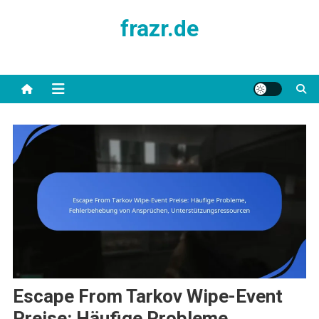
Skip
frazr.de
to
content
Escape From Tarkov Wipe-Event
Preise: Häufige Probleme,