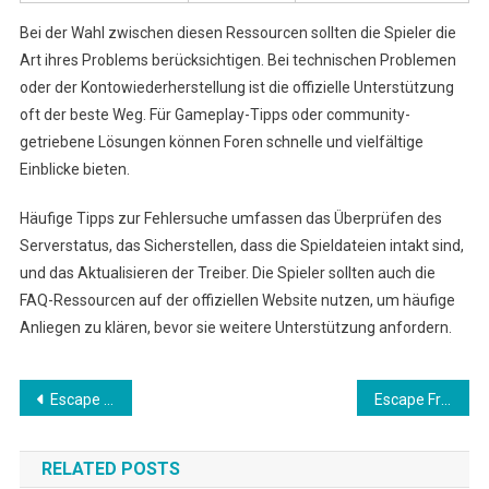
Bei der Wahl zwischen diesen Ressourcen sollten die Spieler die
Art ihres Problems berücksichtigen. Bei technischen Problemen
oder der Kontowiederherstellung ist die offizielle Unterstützung
oft der beste Weg. Für Gameplay-Tipps oder community-
getriebene Lösungen können Foren schnelle und vielfältige
Einblicke bieten.
Häufige Tipps zur Fehlersuche umfassen das Überprüfen des
Serverstatus, das Sicherstellen, dass die Spieldateien intakt sind,
und das Aktualisieren der Treiber. Die Spieler sollten auch die
FAQ-Ressourcen auf der offiziellen Website nutzen, um häufige
Anliegen zu klären, bevor sie weitere Unterstützung anfordern.
Post
Escape From Tarkov Twitch Drops: Plattformintegrationen, Twitch-Funktionen, Benutzererfahrung
Escape From Tarkov Wipe-Event Preise: Integration mit Twitch, Werbeaktionen, Community-Engagement
navigation
RELATED POSTS