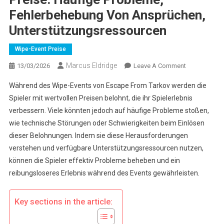
Fehlerbehebung Von Ansprüchen,
Unterstützungsressourcen
Wipe-Event Preise
Marcus Eldridge
On
13/03/2026
Leave A Comment
Escape
Während des Wipe-Events von Escape From Tarkov werden die
From
Spieler mit wertvollen Preisen belohnt, die ihr Spielerlebnis
Tarkov
verbessern. Viele könnten jedoch auf häufige Probleme stoßen,
Wipe-
wie technische Störungen oder Schwierigkeiten beim Einlösen
Event
Preise:
dieser Belohnungen. Indem sie diese Herausforderungen
Häufige
verstehen und verfügbare Unterstützungsressourcen nutzen,
Probleme,
können die Spieler effektiv Probleme beheben und ein
Fehlerbeheb
reibungsloseres Erlebnis während des Events gewährleisten.
Von
Ansprüchen,
Key sections in the article:
Unterstützun