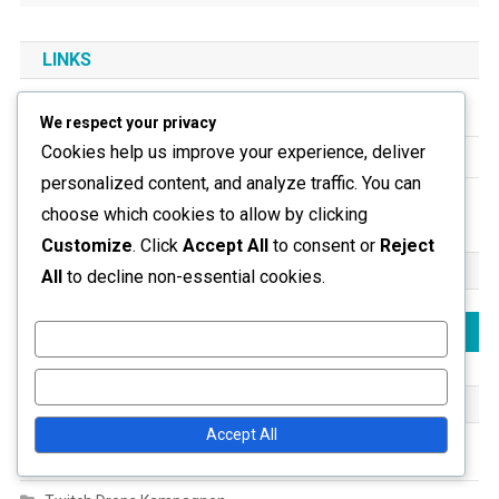
LINKS
Alle Inhalte
We respect your privacy
Cookies help us improve your experience, deliver
Kontaktieren Sie uns
personalized content, and analyze traffic. You can
Wer wir sind
choose which cookies to allow by clicking
Customize
. Click
Accept All
to consent or
Reject
SUCHE
All
to decline non-essential cookies.
Search
Customize
for:
Reject All
KATEGORIEN
Accept All
Geschenkanspruchsverfahren