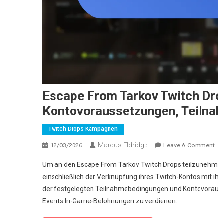
Escape From Tarkov Twitch Dr
Kontovoraussetzungen, Teil
Twitch Drops Kampagnen
Marcus Eldridge
O
12/03/2026
Leave A Comment
E
Um an den Escape From Tarkov Twitch Drops teilzunehme
F
einschließlich der Verknüpfung ihres Twitch-Kontos mit i
T
der festgelegten Teilnahmebedingungen und Kontovorau
T
Events In-Game-Belohnungen zu verdienen.
D
T