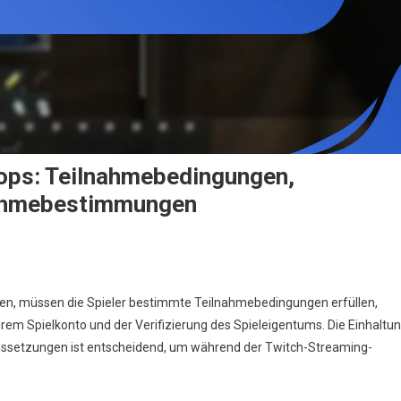
ops: Teilnahmebedingungen,
nahmebestimmungen
n
scape
n, müssen die Spieler bestimmte Teilnahmebedingungen erfüllen,
rom
hrem Spielkonto und der Verifizierung des Spieleigentums. Die Einhaltu
arkov
ssetzungen ist entscheidend, um während der Twitch-Streaming-
witch
rops:
eilnahmebedingungen,