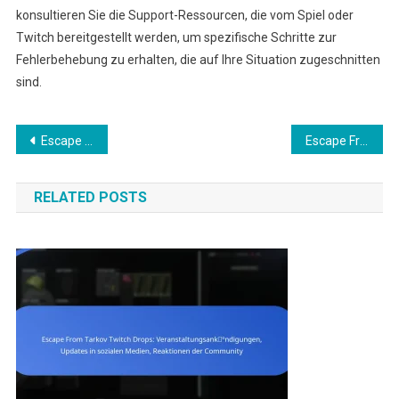
konsultieren Sie die Support-Ressourcen, die vom Spiel oder
Twitch bereitgestellt werden, um spezifische Schritte zur
Fehlerbehebung zu erhalten, die auf Ihre Situation zugeschnitten
sind.
Post
Escape From Tarkov Wipe-Event Preise: Preistypen, Veranstaltungsdetails, Spielerfeedback
Escape From Tarkov Geschenkansprüche: Sonderaktionen, Zeitlich begrenzte Angebote, Veranstaltungsdetails
navigation
RELATED POSTS