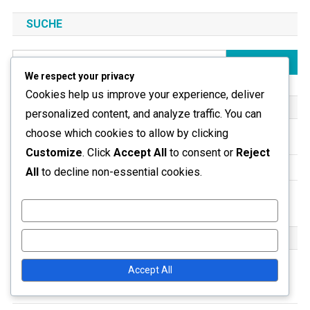
SUCHE
Search
for:
We respect your privacy
Cookies help us improve your experience, deliver
KATEGORIEN
personalized content, and analyze traffic. You can
choose which cookies to allow by clicking
Geschenkanspruchsverfahren
Customize
. Click
Accept All
to consent or
Reject
Twitch Drops Kampagnen
All
to decline non-essential cookies.
Wipe-Event Preise
Customize
NEUESTE BEITRÄGE
Reject All
Accept All
Escape From Tarkov Wipe-Event Preise: Integration mit
Twitch, Werbeaktionen, Community-Engagement