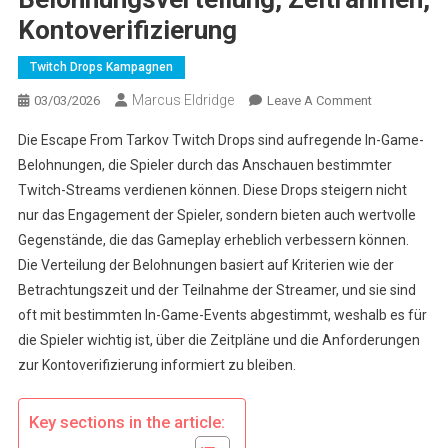
Kontoverifizierung
Twitch Drops Kampagnen
Marcus Eldridge
On
03/03/2026
Leave A Comment
Escape
Die Escape From Tarkov Twitch Drops sind aufregende In-Game-
From
Belohnungen, die Spieler durch das Anschauen bestimmter
Tarkov
Twitch-Streams verdienen können. Diese Drops steigern nicht
Twitch
nur das Engagement der Spieler, sondern bieten auch wertvolle
Drops:
Belohnungsve
Gegenstände, die das Gameplay erheblich verbessern können.
Zeitrahmen,
Die Verteilung der Belohnungen basiert auf Kriterien wie der
Kontoverifizi
Betrachtungszeit und der Teilnahme der Streamer, und sie sind
oft mit bestimmten In-Game-Events abgestimmt, weshalb es für
die Spieler wichtig ist, über die Zeitpläne und die Anforderungen
zur Kontoverifizierung informiert zu bleiben.
Key sections in the article: