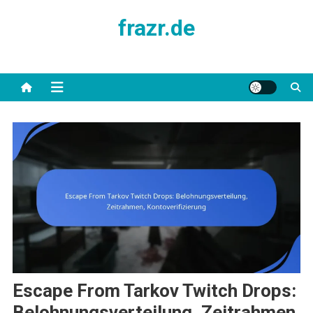
Skip
frazr.de
to
content
Escape From Tarkov Twitch Drops:
Belohnungsverteilung, Zeitrahmen,