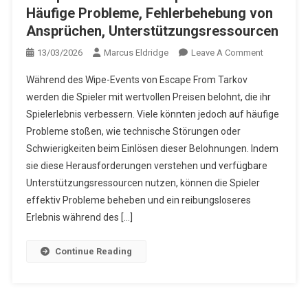
Häufige Probleme, Fehlerbehebung von
Ansprüchen, Unterstützungsressourcen
On
13/03/2026
Marcus Eldridge
Leave A Comment
Escape
Während des Wipe-Events von Escape From Tarkov
From
werden die Spieler mit wertvollen Preisen belohnt, die ihr
Tarkov
Spielerlebnis verbessern. Viele könnten jedoch auf häufige
Wipe-
Probleme stoßen, wie technische Störungen oder
Event
Preise:
Schwierigkeiten beim Einlösen dieser Belohnungen. Indem
Häufige
sie diese Herausforderungen verstehen und verfügbare
Probleme,
Unterstützungsressourcen nutzen, können die Spieler
Fehlerbeh
effektiv Probleme beheben und ein reibungsloseres
Von
Erlebnis während des […]
Ansprüche
Unterstütz
Continue Reading