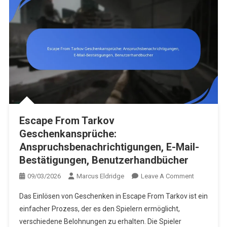
Escape From Tarkov
Geschenkansprüche:
Anspruchsbenachrichtigungen, E-Mail-
Bestätigungen, Benutzerhandbücher
On
09/03/2026
Marcus Eldridge
Leave A Comment
Escape
Das Einlösen von Geschenken in Escape From Tarkov ist ein
From
einfacher Prozess, der es den Spielern ermöglicht,
Tarkov
verschiedene Belohnungen zu erhalten. Die Spieler
Geschenka