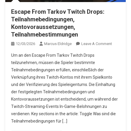
Escape From Tarkov Twitch Drops:
Teilnahmebedingungen,
Kontovoraussetzungen,
Teilnahmebestimmungen
On
12/03/2026
Marcus Eldridge
Leave A Comment
Escape
Um an den Escape From Tarkov Twitch Drops
From
teilzunehmen, müssen die Spieler bestimmte
Tarkov
Teilnahmebedingungen erfüllen, einschließlich der
Twitch
Verknüpfung ihres Twitch-Kontos mit ihrem Spielkonto
Drops:
Teilnahmeb
und der Verifizierung des Spieleigentums. Die Einhaltung
Kontovorau
der festgelegten Teilnahmebedingungen und
Teilnahme
Kontovoraussetzungen ist entscheidend, um während der
Twitch-Streaming-Events In-Game-Belohnungen zu
verdienen. Key sections in the article: Toggle Was sind die
Teilnahmebedingungen für […]