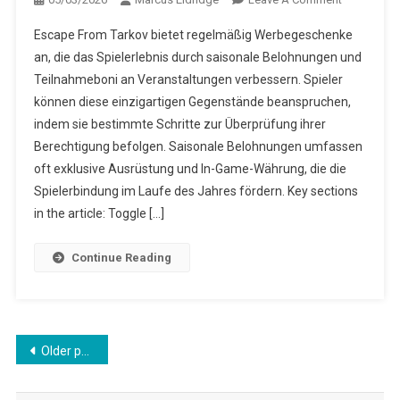
Escape
Escape From Tarkov bietet regelmäßig Werbegeschenke
From
an, die das Spielerlebnis durch saisonale Belohnungen und
Tarkov
Teilnahmeboni an Veranstaltungen verbessern. Spieler
Geschenka
können diese einzigartigen Gegenstände beanspruchen,
Werbeange
Saisonale
indem sie bestimmte Schritte zur Überprüfung ihrer
Belohnunge
Berechtigung befolgen. Saisonale Belohnungen umfassen
Teilnahme
oft exklusive Ausrüstung und In-Game-Währung, die die
An
Spielerbindung im Laufe des Jahres fördern. Key sections
Veranstalt
in the article: Toggle […]
Continue Reading
Posts
Older posts
navigation