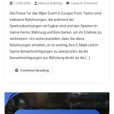
On
11/03/2026
Marcus Eldridge
Leave A Comment
Escape
Die Preise für das Wipe-Event in Escape From Tarkov sind
From
exklusive Belohnungen, die während der
Tarkov
Spielrücksetzungen verfügbar sind und den Spielern In-
Wipe-
Game-Items, Währung und Boni bieten, um ihr Erlebnis zu
Event
Preise:
verbessern. Um sicherzustellen, dass Sie diese
Benachrich
Belohnungen erhalten, ist es wichtig, Ihre E-Mails und In-
Zur
Game-Benachrichtigungen zu überprüfen, da die
Anspruchs
Benachrichtigungen zur Abholung direkt an die […]
E-
Mail-
Continue Reading
Bestätigun
Benutzerh