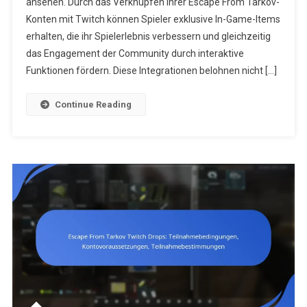
ansehen. Durch das Verknüpfen ihrer Escape From Tarkov-
Drops:
Plattformin
Konten mit Twitch können Spieler exklusive In-Game-Items
Twitch-
erhalten, die ihr Spielerlebnis verbessern und gleichzeitig
Funktionen
das Engagement der Community durch interaktive
Benutzerer
Funktionen fördern. Diese Integrationen belohnen nicht […]
Continue Reading