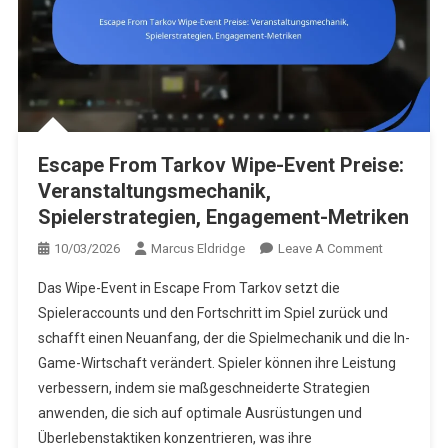
Escape From Tarkov Wipe-Event Preise:
Veranstaltungsmechanik,
Spielerstrategien, Engagement-Metriken
On
10/03/2026
Marcus Eldridge
Leave A Comment
Escape
Das Wipe-Event in Escape From Tarkov setzt die
From
Spieleraccounts und den Fortschritt im Spiel zurück und
Tarkov
schafft einen Neuanfang, der die Spielmechanik und die In-
Wipe-
Game-Wirtschaft verändert. Spieler können ihre Leistung
Event
Preise:
verbessern, indem sie maßgeschneiderte Strategien
Veranstalt
anwenden, die sich auf optimale Ausrüstungen und
Spielerstra
Überlebenstaktiken konzentrieren, was ihre