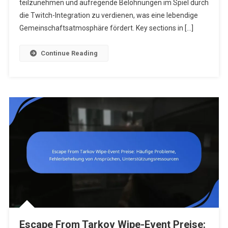
Integration
teilzunehmen und aufregende Belohnungen im Spiel durch
Mit
die Twitch-Integration zu verdienen, was eine lebendige
Twitch,
Gemeinschaftsatmosphäre fördert. Key sections in […]
Werbeaktio
Community
Continue Reading
Engagemen
Escape From Tarkov Wipe-Event Preise: