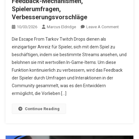
Feedback-Mechanismen,
Spielerumfragen,
Verbesserungsvorschläge
On
10/03/2026
Marcus Eldridge
Leave A Comment
Escape
Die Escape From Tarkov Twitch Drops dienen als
From
einzigartiger Anreiz für Spieler, sich mit dem Spiel zu
Tarkov
beschäftigen, indem sie bestimmte Streams ansehen, und
Twitch
belohnen sie mit wertvollen In-Game-Items. Um diese
Drops:
Feedback-
Funktion kontinuierlich zu verbessern, wird das Feedback
Mechanism
der Spieler durch Umfragen und Interaktionen in der
Spielerumf
Community gesammelt, was es den Entwicklern
Verbesseru
ermöglicht, die Vorlieben […]
Continue Reading