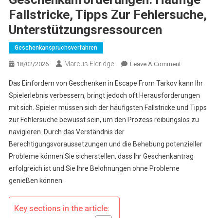
Fallstricke, Tipps Zur Fehlersuche,
Unterstützungsressourcen
Geschenkanspruchsverfahren
Marcus Eldridge
On
18/02/2026
Leave A Comment
Escape
Das Einfordern von Geschenken in Escape From Tarkov kann Ihr
From
Spielerlebnis verbessern, bringt jedoch oft Herausforderungen
Tarkov
mit sich. Spieler müssen sich der häufigsten Fallstricke und Tipps
Geschenkanf
zur Fehlersuche bewusst sein, um den Prozess reibungslos zu
Häufige
Fallstricke,
navigieren. Durch das Verständnis der
Tipps
Berechtigungsvoraussetzungen und die Behebung potenzieller
Zur
Probleme können Sie sicherstellen, dass Ihr Geschenkantrag
Fehlersuche,
erfolgreich ist und Sie Ihre Belohnungen ohne Probleme
Unterstützun
genießen können.
Key sections in the article: