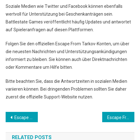
Soziale Medien wie Twitter und Facebook können ebenfalls
wertvoll für Unterstützung bei Geschenkanträgen sein.
Battlestate Games veröffentlicht häufig Updates und antwortet
auf Spieleranfragen auf diesen Plattformen.
Folgen Sie den offiziellen Escape From Tarkov-Konten, um über
die neuesten Nachrichten und Unterstützungsankündigungen
informiert zu bleiben. Sie können auch über Direktnachrichten
oder Kommentare um Hilfe bitten.
Bitte beachten Sie, dass die Antwortzeiten in sozialen Medien
variieren können. Bei dringenden Problemen sollten Sie daher
zuerst die offizielle Support-Website nutzen.
Post
Escape From Tarkov Wipe-Event Preise: Veranstaltungs-Highlights, Top-Spieler, Statistiken
Escape From Tarkov Wipe-Event Preise: Sicherheitsmaßnahmen, Kontosicherheit, Phishing-Bewusstsein
navigation
RELATED POSTS