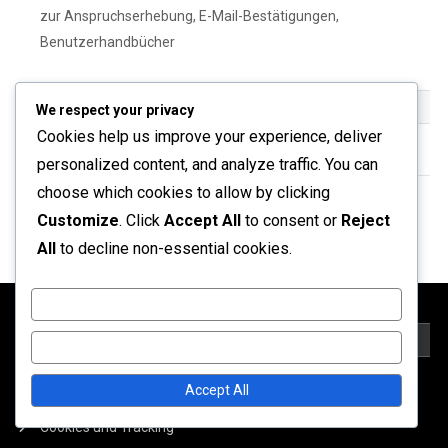
zur Anspruchserhebung, E-Mail-Bestätigungen,
Benutzerhandbücher
ARCHIV
We respect your privacy
Cookies help us improve your experience, deliver
March 2026
personalized content, and analyze traffic. You can
choose which cookies to allow by clicking
February 2026
Customize
. Click
Accept All
to consent or
Reject
All
to decline non-essential cookies.
Customize
RECHTLICHES
Reject All
Accept All
Wer wir sind
Cookies und Tracking