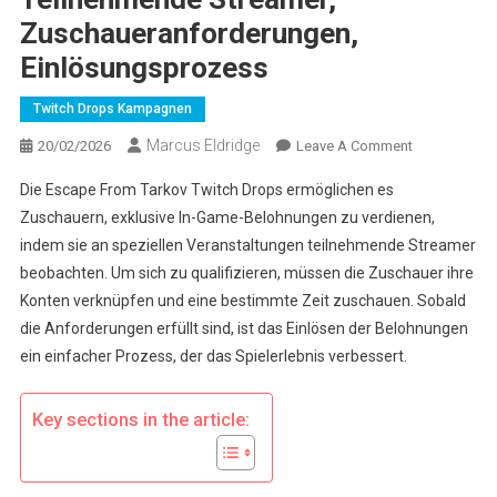
Zuschaueranforderungen,
Einlösungsprozess
Twitch Drops Kampagnen
Marcus Eldridge
On
20/02/2026
Leave A Comment
Escape
Die Escape From Tarkov Twitch Drops ermöglichen es
From
Zuschauern, exklusive In-Game-Belohnungen zu verdienen,
Tarkov
indem sie an speziellen Veranstaltungen teilnehmende Streamer
Twitch
beobachten. Um sich zu qualifizieren, müssen die Zuschauer ihre
Drops:
Teilnehmend
Konten verknüpfen und eine bestimmte Zeit zuschauen. Sobald
Streamer,
die Anforderungen erfüllt sind, ist das Einlösen der Belohnungen
Zuschaueran
ein einfacher Prozess, der das Spielerlebnis verbessert.
Einlösungsp
Key sections in the article: