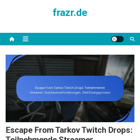
Skip
frazr.de
to
content
Escape From Tarkov Twitch Drops:
Teilnehmende Streamer,